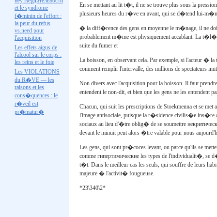
неутвердительности
En se mettant au lit t�t, il ne se trouve plus sous la pressi
et le syndrome
plusieurs heures du r�ve en avant, qui se d�tend lui-m�me
f�minin de l'effort :
la peur du refus
� la diff�rence des gens en moyenne le m�nage, il ne doit
vs.need
pour
probablement m�me est physiquement accablant. La t�l�visi
l'acquisition
suite du fumer et
Les effets aigus de
l'alcool sur le corps :
La boisson, en observant cela. Par exemple, si l'acteur � la 
les reins et le foie
comment remplir l'intervalle, des millions de spectateurs i
Les VIOLATIONS
du R�VE — les
Non divers avec l'acquisition pour la boisson. Il faut pre
raisons et les
entendent le non-dit, et bien que les gens ne les entendent 
cons�quences : le
r�veil est
Chacun, qui suit les prescriptions de
Stoekmenna
et se met a
pr�matur�
l'image antisociale, puisque la r�sidence civilis�e ins�re au
sociaux au lieu d'�tre oblig� de se soumettre
некритическ
devant le minuit peut alors �tre valable pour nous aujour
Les gens, qui sont pr�coces levant, ou parce qu'ils se mett
comme
гипертимические les
types de l'individualit�, se d
t�t. Dans le meilleur cas les seuls, qui souffre de leurs ha
majeure � l'activit� fougueuse.
*23\340\2*