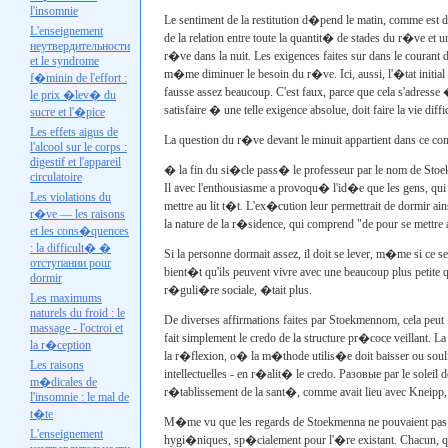
l'insomnie
Le sentiment de la restitution d�pend le matin, comme est
L'enseignement
de la relation entre toute la quantit� de stades du r�ve et un
неутвердительности
r�ve dans la nuit. Les exigences faites sur dans le courant de
et le syndrome
m�me diminuer le besoin du r�ve. Ici, aussi, l'�tat initial
f�minin de l'effort :
fausse assez beaucoup. C'est faux, parce que cela s'adresse �
le prix �lev� du
satisfaire � une telle exigence absolue, doit faire la vie diffic
sucre et l'�pice
Les effets aigus de
La question du r�ve devant le minuit appartient dans ce con
l'alcool sur le corps :
digestif et l'appareil
� la fin du si�cle pass� le professeur par le nom de
Stoe
circulatoire
Il avec l'enthousiasme a provoqu� l'id�e que les gens, qui l
Les violations du
mettre au lit t�t. L'ex�cution leur permettrait de dormir 
r�ve — les raisons
la nature de la r�sidence, qui comprend "de pour se mettre a
et les cons�quences
: la difficult� �
Si la personne dormait assez, il doit se lever, m�me si ce s
отступании
pour
bient�t qu'ils peuvent vivre avec une beaucoup plus petite
dormir
r�guli�re sociale, �tait plus.
Les maximums
naturels du froid : le
De diverses affirmations faites par
Stoekmennom
, cela peu
massage - l'octroi et
fait simplement le credo de la structure pr�coce veillant. 
la r�ception
la r�flexion, o� la m�thode utilis�e doit baisser ou souli
Les raisons
intellectuelles - en r�alit� le credo.
Разовые par le
soleil 
m�dicales de
r�tablissement de la sant�, comme avait lieu avec
Kneipp
l'insomnie : le mal de
t�te
M�me vu que les regards de
Stoekmenna
ne pouvaient pas
L'enseignement
hygi�niques, sp�cialement pour l'�re existant. Chacun, qui 