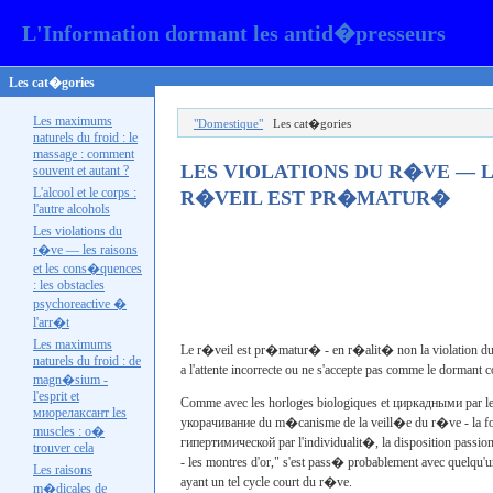
L'Information dormant les antid�presseurs
Les cat�gories
Les maximums
"Domestique"
Les cat�gories
naturels du froid : le
massage : comment
LES VIOLATIONS DU R�VE — L
souvent et autant ?
L'alcool et le corps :
R�VEIL EST PR�MATUR�
l'autre
alcohols
Les violations du
r�ve — les raisons
et les cons�quences
: les obstacles
psychoreactive �
l'
arr�t
Les maximums
Le r�veil est pr�matur� - en r�alit� non la violation du 
naturels du froid : de
a l'attente incorrecte ou ne s'accepte pas comme le dormant
magn�sium -
l'esprit et
Comme avec les horloges biologiques et
циркадными par l
миорелаксант les
укорачивание du
m�canisme de la veill�e du r�ve - la forme
muscles : o�
гипертимической par l'
individualit�, la disposition passi
trouver cela
- les montres d'or," s'est pass� probablement avec quelqu'
Les raisons
ayant un tel cycle court du r�ve.
m�dicales de