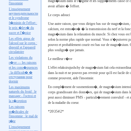
magn�sium dans le r�gime et les suppl�ments casse ce cycl
l'insomnie
avoir affaire � l'effort.
L'enseignement
неутвердительности
Le corps adouci
et le syndrome
f�minin de l'effort :
Une autre raison, que vous dirigez bas sur de magn�si
le prix �lev� du
calcium, est entra�n� � la transmission du nerf et la fon
sucre et l'�pice
magn�sium dans la relaxation du muscle. Si chez vous es
Les effets aigus de
selon la norme plus rapide que normal. Vous n'�puiserez pa
l'alcool sur le corps :
pouvez et probablement courir est bas sur de magn�sium. C
digestif et l'appareil
plus soulign� que jamais.
circulatoire
Les violations du
Le meilleur r�ve
r�ve — les raisons
et les cons�quences
L'effet relaksirujushchy de magn�sium fait cela extraordin
: la difficult� �
dans la nuit et ne pouvez pas revenir pour qu'il est facile 
отступании
pour
comme prouvent, aide l'insomnie.
dormir
En compl�ment de susmentionn�, de magn�sium intensifie les
Les maximums
naturels du froid : le
corps grandissant des donn�es, qui de magn�sium dans le 
massage - l'octroi et
peut aussi diminuer
PMS
- particuli�rement convulsif - et 
la r�ception
de la maladie du coeur.
Les raisons
*20\354\2*
m�dicales de
l'insomnie : le mal de
t�te
L'enseignement