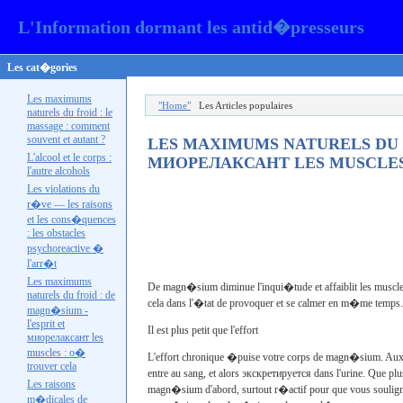
L'Information dormant les antid�presseurs
Les cat�gories
Les maximums
"Home"
Les Articles populaires
naturels du froid : le
massage : comment
souvent et autant ?
LES MAXIMUMS NATURELS DU F
L'alcool et le corps :
МИОРЕЛАКСАНТ LES
MUSCLES
l'autre
alcohols
Les violations du
r�ve — les raisons
et les cons�quences
: les obstacles
psychoreactive �
l'
arr�t
Les maximums
De magn�sium diminue l'inqui�tude et affaiblit les muscle
naturels du froid : de
cela dans l'�tat de provoquer et se calmer en m�me temps
magn�sium -
l'esprit et
Il est plus petit que l'effort
миорелаксант les
muscles : o�
L'effort chronique �puise votre corps de magn�sium. Aux co
trouver cela
entre au sang, et alors
экскретируется
dans l'urine. Que pl
Les raisons
magn�sium d'abord, surtout r�actif pour que vous soulign
m�dicales de