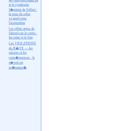
неутвердительности
et le syndrome
f�minin de l'effort :
la peur du refus
vs.need
pour
l'acquisition
Les effets aigus de
l'alcool sur le corps :
les reins et le foie
Les VIOLATIONS
du R�VE — les
raisons et les
cons�quences : le
r�veil est
pr�matur�