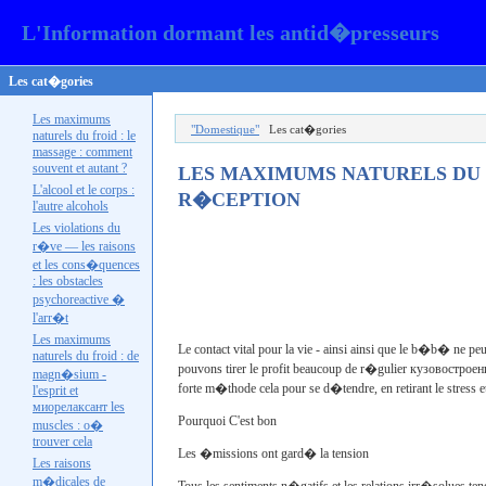
L'Information dormant les antid�presseurs
Les cat�gories
Les maximums
"Domestique"
Les cat�gories
naturels du froid : le
massage : comment
souvent et autant ?
LES MAXIMUMS NATURELS DU F
L'alcool et le corps :
R�CEPTION
l'autre
alcohols
Les violations du
r�ve — les raisons
et les cons�quences
: les obstacles
psychoreactive �
l'
arr�t
Les maximums
Le contact vital pour la vie - ainsi ainsi que le b�b� ne p
naturels du froid : de
pouvons tirer le profit beaucoup de r�gulier
кузовостроен
magn�sium -
forte m�thode cela pour se d�tendre, en retirant le stress 
l'esprit et
миорелаксант les
Pourquoi C'est bon
muscles : o�
trouver cela
Les �missions ont gard� la tension
Les raisons
m�dicales de