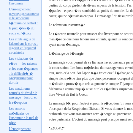
Tous les sentiments n�gatifs et les relations irr�solues t
l'insomnie
parties du corps gardent de divers aspects de la tension. Pa
L'enseignement
�paules - et peut �tre semblable au poids du monde. Le domai
неутвердительности
coeur, qui ne r�ussissaient pas. Le massage ' du tissu profon
et le syndrome
f�minin de l'effort :
La relaxation instantan�e
le prix �lev� du
sucre et l'�pice
La r�action naturelle pour masser doit livrer pour se senti
Les effets aigus de
mani�re ce que nous tenons nos enfants, quand ils sont contr
l'alcool sur le corps :
ayant un en �change.
digestif et l'appareil
circulatoire
L'�change de l'�nergie
Les violations du
Le massage vous permet de se lier aussi avec une autre perso
r�ve — les raisons
la cicatrisation. Les bons m�decins du massage vous envoie
et les cons�quences
tour, mais cela non. Au Japon tr�s fructueux ' l'�change de
: la difficult� �
отступании
pour
simple n'entra�ne rien plus que deux personnes occupant d
dormir
m�dicale a prouv� que cela augmente le compte T-lymphocyt
Les maximums
Mehmeta a communiqu� aussi sur les r�sultats surprenants
naturels du froid : le
livre Vivant de (lui le Coeur.
massage - l'octroi et
la r�ception
Le massage l�, pour l'octroi et pour la r�ception. Si vous
Les raisons
s'occupant de la Respiration
Diakath
. Si vous donnez le mas
m�dicales de
outbreath que
vous transmettez cette �nergie au partenaire. 
l'insomnie : le mal de
votre partenaire. L'octroi du massage peut presque aussi s
t�te
*22\354\2*
L'enseignement