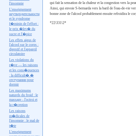
qui fait la sensation de la chaleur et la congestion vers la 
l'insomnie
Ainsi, qui envoie
S-bernarda
vers la baril de l'eau-de-vie ve
L'enseignement
bonne zone de l'alcool probablement ensuite refroidira le cor
неутвердительности
et le syndrome
*22\331\2*
f�minin de l'effort :
le prix �lev� du
sucre et l'�pice
Les effets aigus de
l'alcool sur le corps :
digestif et l'appareil
circulatoire
Les violations du
r�ve — les raisons
et les cons�quences
: la difficult� �
отступании
pour
dormir
Les maximums
naturels du froid : le
massage - l'octroi et
la r�ception
Les raisons
m�dicales de
l'insomnie : le mal de
t�te
L'enseignement