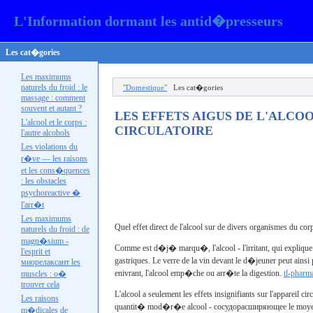
L'Information dormant les antid�presseurs
Les cat�gories
Les maximums
naturels du froid : le
"Domestique"
Les cat�gories
massage : comment
souvent et autant ?
LES EFFETS AIGUS DE L'ALCOO
L'alcool et le corps :
CIRCULATOIRE
l'autre
alcohols
Les violations du
r�ve — les raisons
et les cons�quences
: les obstacles
psychoreactive �
l'
arr�t
Les maximums
Quel effet direct de l'alcool sur de divers organismes du corp
naturels du froid : de
magn�sium -
Comme est d�j� marqu�, l'alcool - l'irritant, qui explique 
l'esprit et
gastriques. Le verre de la vin devant le d�jeuner peut ainsi
миорелаксант les
enivrant, l'alcool emp�che ou arr�te la digestion.
tl-pharm
muscles : o�
trouver cela
L'alcool a seulement les effets insignifiants sur l'appareil 
Les raisons
quantit� mod�r�e alcool -
сосудорасширяющее le
moyen
m�dicales de