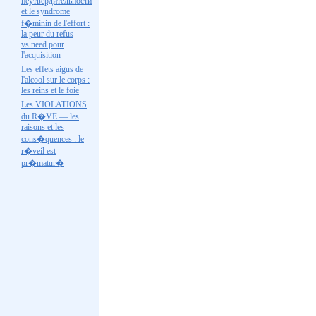
неутвердительности
et le syndrome
f�minin de l'effort :
la peur du refus
vs.need
pour
l'acquisition
Les effets aigus de
l'alcool sur le corps :
les reins et le foie
Les VIOLATIONS
du R�VE — les
raisons et les
cons�quences : le
r�veil est
pr�matur�