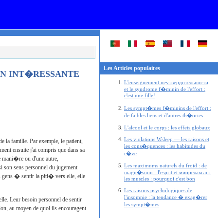
Les Articles populaires
ON INT�RESSANTE
L'enseignement
неутвердительности
et le syndrome f�minin de l'effort :
c'est une fille!
Les sympt�mes f�minins de l'effort :
de faibles liens et d'autres th�ories
L'alcool et le corps : les effets globaux
Les violations
Wsleep
— les raisons et
 la famille. Par exemple, le patient,
les cons�quences : les habitudes du
ment ensuite j'ai compris que dans sa
r�ve
ne mani�re ou d'une autre,
Les maximums naturels du froid : de
nsi son sens personnel du jugement
magn�sium - l'esprit et
миорелаксант
ns � sentir la piti� vers elle, elle
les
muscles : pourquoi c'est bon
Les raisons psychologiques de
l'insomnie : la tendance � exag�rer
 elle. Leur besoin personnel de sentir
les sympt�mes
tion, au moyen de quoi ils encouragent