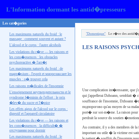
L'Information dormant les antid�presseurs
Les cat�gories
"Domestique"
Le r�ve des antid�p
Les maximums naturels du froid : le
massage : comment souvent et autant ?
L'alcool et le corps : l'autre
alcohols
LES RAISONS PSYC
Les violations du r�ve — les raisons et
les cons�quences : les obstacles
psychoreactive � l'
arr�t
Les maximums naturels du froid : de
magn�sium - l'esprit et
миорелаксант les
muscles : o� trouver cela
Les raisons m�dicales de l'insomnie
Une complication int�ressante, que j'ob
L'enseignement
неутвердительности
et le
qui j'appellerai
Dzhoann
, semblait � c
syndrome f�minin de l'effort : le prix
souffrance de l'insomnie,
Dzhoann
�tai
�lev� du sucre et l'�pice
подпорогово qu'
au moyen de sa maladi
Les effets aigus de l'alcool sur le corps :
port� sur soi-m�me. La raison pour sa
digestif et l'appareil circulatoire
perdrait la source du soutien �motion
Les violations du r�ve — les raisons et
les cons�quences : la difficult� �
Au contraire, il y a des membres de la 
отступании
pour dormir
important ou utile � la victime est sa
Les maximums naturels du froid : le
le patient � souffrir de l'insomnie pou