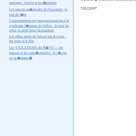
massage - l'octroi et la r�ception
*20\226\8*
Les raisons m�dicales de l'insomnie : le
mal de t�te
L'enseignement
неутвердительности
et le
syndrome f�minin de l'effort : la peur du
refus
vs.need
pour l'acquisition
Les effets aigus de l'alcool sur le corps :
les reins et le foie
Les VIOLATIONS du R�VE — les
raisons et les cons�quences : le r�veil
est pr�matur�