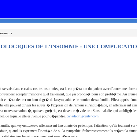
resseurs
HOLOGIQUES DE L'INSOMNIE : UNE COMPLICATI
servais dans certains cas les insomnies, est la coop�ration du patient avec d'autres membres de
ontrecoeur accepter n'importe quel traitement, que j'ai propos� pour son probl�me. Au creuse
t en �tat de tirer un haut degr� de la sympathie et le soutien de sa famille. Elle a appris d'u
e elle pouvait diriger les autres � l'expression de l'amour et l'inqui�tude, en affermissant ai
 mauvaise volont�, qui sera gu�rie, est devenue �vidente : Sans maladie, qui a oblig� les ge
nel, de laquelle elle est venue pour d�pendre.
canadadrugcenter.com
famille, qui
неумышленно
affermissent l'insomnie du patient par l'attention, qu'ils tournent sur
tisfaite, quand ils expriment l'inqui�tude ou la sympathie. Subconsciemment ils cr�ent la situa
r satisfaire leur besoin personnel, qui sera n�cessaire.