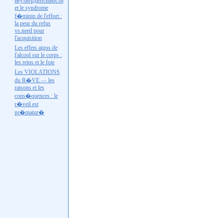
неутвердительности
et le syndrome
f�minin de l'effort :
la peur du refus
vs.need
pour
l'acquisition
Les effets aigus de
l'alcool sur le corps :
les reins et le foie
Les VIOLATIONS
du R�VE — les
raisons et les
cons�quences : le
r�veil est
pr�matur�