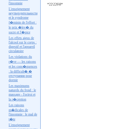
l'insomnie
*22\226\8*
L'enseignement
неутвердительности
et le syndrome
f�minin de l'effort :
le prix �lev� du
sucre et l'�pice
Les effets aigus de
l'alcool sur le corps :
digestif et l'appareil
circulatoire
Les violations du
r�ve — les raisons
et les cons�quences
: la difficult� �
отступании
pour
dormir
Les maximums
naturels du froid : le
massage - l'octroi et
la r�ception
Les raisons
m�dicales de
l'insomnie : le mal de
t�te
L'enseignement