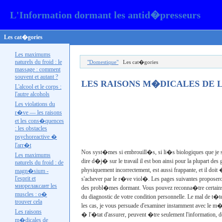
L'Information dormant les antid�presseurs
Les cat�gories
Les maximums
naturels du froid : le
"Domestique"
Les cat�gories
massage : comment
souvent et autant ?
LES RAISONS M�DICALES DE 
L'alcool et le corps :
l'autre
alcohols
Les violations du
r�ve — les raisons
et les cons�quences
: les obstacles
psychoreactive �
l'
arr�t
Nos syst�mes si embrouill�s, si li�s biologiques que je se
Les maximums
dire d�j� sur le travail il est bon ainsi pour la plupart des
naturels du froid : de
physiquement incorrectement, est aussi frappante, et il do
magn�sium -
l'esprit et
s'achever par le r�ve viol�. Les pages suivantes proposeron
миорелаксант les
des probl�mes dormant. Vous pouvez reconna�tre certains 
muscles : o�
du diagnostic de votre condition personnelle. Le mal de t�
trouver cela
les cas, je vous persuade d'examiner instamment avec le 
Les raisons
� l'�tat d'assurer, peuvent �tre seulement l'information, 
m�dicales de