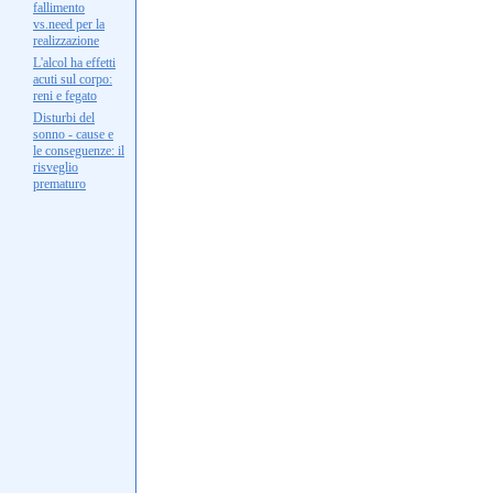
fallimento
vs.need per la
realizzazione
L'alcol ha effetti
acuti sul corpo:
reni e fegato
Disturbi del
sonno - cause e
le conseguenze: il
risveglio
prematuro