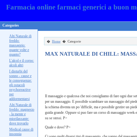
Farmacia online farmaci generici a buon m
Categories
Alti Naturale di
freddo:
�
Home
� Categorie
massaggio:
quante volte e
MAX NATURALE DI CHILL: MASSAGG
quanto?
L'alcol e il corpo:
alcoli altri
I disturbi del
sonno - cause e
le conseguenze:
gli ostacoli
psychoreactive
per
Il massaggio e qualcosa che noi consigliamo di fare ogni due set
addormentarsi
per un massaggio. E possibile scambiare un massaggio del piede
Alti Naturale di
la schiena diventa un po 'difficile, ma e possibile gestire un p
freddo: magnesio
guida grande. Oppure si puo fare un corso di massaggio week-end
- la mente e
su se stessi. P>
miorilassante:
dove trovarlo
Quale e dove? P>
Medical cause di
insonnia
Ci sono molti diversi tipi di massaggio, che vanno dal massaggi