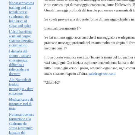
Nonassertiveness
e piu estetico. tipi di massaggio terapeutico, come Hellerwork, 
training and the
Questi massaggi profondi del tessuto puo essere veramente di t
female stress
syndrome: the
Se volete provare una di queste forme di massaggio chiedere nel 
high price of
sugar and spice
Eventuali precauzioni? P>
L'alcol ha effetti
acuti sul corpo:
Se hai un massaggio accertarsi che il massaggiatore e adeguatame
sistema digestivo
praticano massaggi profondi del tessuto molto piu ampio di forma
e circolatorio
lavorare con. P>
I disturbi del
sonno - cause e
Prova questo semplice esercizio Tenere la mano del tuo partner sia
conseguenze:
vasi sanguigni. Ora inizia a esplorare benevolmente la mano del 
difficolta a
tutto il senso giu verso il polso, sentendo ogni osso, ogni comun
ridiscendere a
mano si sente, rispetto all'altra.
safedrugstock.com
dormire
Alti Naturale di
*23\354\2*
freddo:
massaggio - dare
e ricevere
Medical cause di
insonnia: mal di
testa
Nonassertiveness
formazione e la
sindrome da
stress femminile:
la paura del