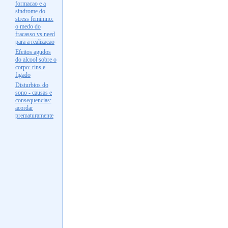
formacao e a
sindrome do
stress feminino:
o medo do
fracasso vs.need
para a realizacao
Efeitos agudos
do alcool sobre o
corpo: rins e
figado
Disturbios do
sono - causas e
consequencias:
acordar
prematuramente