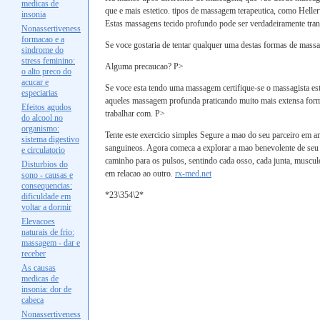
medicas de
que e mais estetico. tipos de massagem terapeutica, como Helle
insonia
Estas massagens tecido profundo pode ser verdadeiramente tran
Nonassertiveness
formacao e a
Se voce gostaria de tentar qualquer uma destas formas de massa
sindrome do
stress feminino:
Alguma precaucao? P>
o alto preco do
acucar e
Se voce esta tendo uma massagem certifique-se o massagista est
especiarias
aqueles massagem profunda praticando muito mais extensa formac
Efeitos agudos
trabalhar com. P>
do alcool no
organismo:
Tente este exercicio simples Segure a mao do seu parceiro em amb
sistema digestivo
sanguineos. Agora comeca a explorar a mao benevolente de seu p
e circulatorio
caminho para os pulsos, sentindo cada osso, cada junta, muscul
Disturbios do
em relacao ao outro.
rx-med.net
sono - causas e
consequencias:
*23\354\2*
dificuldade em
voltar a dormir
Elevacoes
naturais de frio:
massagem - dar e
receber
As causas
medicas de
insonia: dor de
cabeca
Nonassertiveness