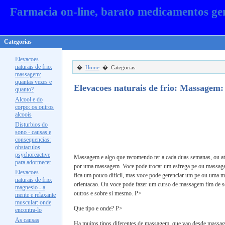
Farmacia on-line, barato medicamentos ge
Categorias
Elevacoes
naturais de frio:
�
Home
� Categorias
massagem:
quantas vezes e
Elevacoes naturais de frio: Massagem
quanto?
Alcool e do
corpo: os outros
alcoois
Disturbios do
sono - causas e
consequencias:
obstaculos
psychoreactive
Massagem e algo que recomendo ter a cada duas semanas, ou at
para adormecer
por uma massagem. Voce pode trocar um esfrega pe ou massage
Elevacoes
fica um pouco dificil, mas voce pode gerenciar um pe ou uma 
naturais de frio:
orientacao. Ou voce pode fazer um curso de massagem fim de 
magnesio - a
outros e sobre si mesmo. P>
mente e relaxante
muscular: onde
Que tipo e onde? P>
encontra-lo
As causas
Ha muitos tipos diferentes de massagem, que vao desde massage