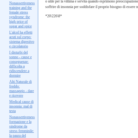
o utile per la vittima e servita quando esprimono preoccupazione
Nonassertiveness
soffrire di insonnia per soddisfare il proprio bisogno di essere 
training and the
female stress
*20\226\8*
syndrome: the
high price of
sugar and spice
L'alcol ha effetti
acuti sul corpo:
sistema digestivo
e circolatorio
I disturbi del
sonno - cause e
conseguenze:
difficolta a
ridiscendere a
dormire
Alti Naturale di
freddo:
massaggio - dare
e ricevere
Medical cause di
insonnia: mal di
testa
Nonassertiveness
formazione e la
sindrome da
stress femminile:
la paura del