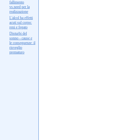
fallimento
vs.need per la
realizzazione
L'alcol ha effetti
acuti sul corpo:
reni e fegato
Disturbi del
sonno - cause e
le conseguenze: il
risveglio
prematuro