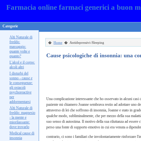
Farmacia online farmaci generici a buon m
Categorie
Alti Naturale di
freddo:
�
Home
� Antidepressivi-Sleeping
massaggio:
quante volte e
Cause psicologiche di insonnia: una
quanto?
L'alcol e il corpo:
alcoli altri
I disturbi del
sonno - cause e
le conseguenze:
gli ostacoli
psychoreactive
per
Una complicazione interessante che ho osservato in alcuni casi di
addormentarsi
paziente mi chiamero Joanne sembrava restio ad adottare uno dei
Alti Naturale di
attraverso di lei che soffrono di insonnia, Joanne e stato in grad
freddo: magnesio
qualche modo, subliminalmente, che per mezzo della sua malattia 
- la mente e
suo senso di autostima. Il motivo della sua riluttanza ad essere c
miorilassante:
dove trovarlo
perso una fonte di supporto emotivo in cui era venuta a dipende
Medical cause di
contrario, ci sono i familiari che involontariamente rinforzare l'
insonnia