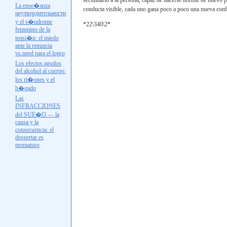
secundario a la persona, capaz de hacerse dormir de nuevo p
La ense�anza
conducta visible, cada uno gana poco a poco una nueva conf
неутвердительности
y el s�ndrome
*22\340\2*
femenino de la
tensi�n: el miedo
ante la renuncia
vs.need
para el logro
Los efectos agudos
del alcohol al cuerpo:
los ri�ones y el
h�gado
Las
INFRACCIONES
del SUE�O — la
causa y la
consecuencia: el
despertar es
prematuro