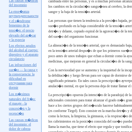
Las causas m�dicas
cambiada entre las personas, y es a muchas personas alcanz
del insomnio
los cambios en la circulaci�n sangu�nea al cerebro, la demo
La ense�anza
sangre y la baja de la tensi�n arterial.
неутвердительности
Las personas que tienen la tendencia a la presi�n bajada, p
y el s�ndrome
femenino de la
sue�o profundo en la baja considerable de la tensi�n arteri
tensi�n: el precio
detr�s y delante, copiado espiral de la agravaci�n de la
elevado del az�car
del sue�o del organismo funcionar.
y la especia
La alineaci�n de la tensi�n arterial, que es demasiado baja,
Los efectos agudos
del alcohol al cuerpo:
en la tensi�n arterial despu�s de que los primeros sue�os
digestivo y el aparato
poco antes de unos trabajos que echan a dormir como la ayud
circulatorio
medicinas, que mejoran en general la circulaci�n de la sa
Las infracciones del
sue�o — la causa y
Con la nerviosidad que se aumenta y la inquietud de la inca
la consecuencia: la
la debilitaci�n y luego llevan para ser capaz de dormirse de
dificultad en
significado primario. En tales casos la prescripci�n
аутотр
отступании
para
anulaci�n mental, en que la persona deja de tratar llamar
dormir
Los m�ximos
La prescripci�n opuesta (la intenci�n de la paradoja) de l
naturales del fr�o:
adicionales consisten para tratar alcanzar el grado m�s gran
el masaje - la
hace a los ciertos grupos del m�sculo hacerse habitualmente
concesi�n y la
(es conforme
Tiegel
). Esto consiste en la marcha detr�s y de
recepci�n
como la lectura, la limpieza, la gimnasia, o la respiraci�n de
Las causas m�dicas
los cubrimientos en la posici�n conocida del sue�o pueden e
del insomnio: el
llama la marcha, que tiene el efecto que regula y que tonifica
dolor de cabeza