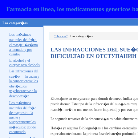
Farmacia en linea, los medicamentos genericos b
Las categor�as
Los m�ximos
"De casa"
Las categor�as
naturales del fr�o:
el masaje: �c�mo
LAS INFRACCIONES DEL SUE�O
a menudo y por
cuanto?
DIFICULTAD EN
ОТСТУПАНИИ
El alcohol y el
cuerpo: otro
alcohols
Las infracciones del
sue�o — la causa y
la consecuencia: los
obst�culos
psychoreactive a la
desconexi�n
El desajuste en
отступании
para dormir de nuevo indica que
Los m�ximos
puede dormir. Este tipo de la infracci�n del sue�o es muy
naturales del fr�o:
reacci�n m�s o una menos fuerte inquietud, y por eso qu
de magnesio - la
mente y
La segunda tentativa de la desconexi�n es habitualmente 
миорелаксант los
m�sculos: donde
Hab�a ya algunas Bibliograf�as a los cambios esenciales e
encontrarlo
especialmente durante la primera fase del sue�o profundo. 