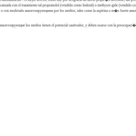
lcanzada con el tratamiento tal propranolol (vendido como
Inderal
) o
methyser-gide
(vendido c
, o con moderado
аналгезирующими por los
medios, tales como la aspirina o m�s fuerte
ана
аналгезирующие los
medios tienen el potencial cautivador, y deben usarse con la preocupaci�n