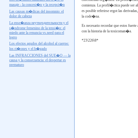
masaje - la concesi�n y la recepci�n
comienza. La profil�ctica puede ser a
es posible referirse
ergot las
derivadas
Las causas m�dicas del insomnio: el
dolor de cabeza
la code�na.
La ense�anza
неутвердительности
y el
Es necesario recordar que estos fuerte
s�ndrome femenino de la tensi�n: el
con la historia de la toxicoman�a.
miedo ante la renuncia
vs.need
para el
logro
*23\226\8*
Los efectos agudos del alcohol al cuerpo:
los ri�ones y el h�gado
Las INFRACCIONES del SUE�O — la
causa y la consecuencia: el despertar es
prematuro