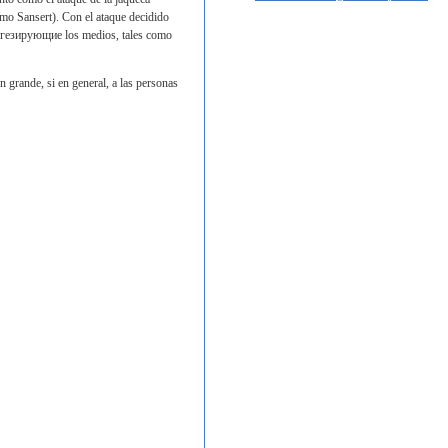
omo
Sansert
). Con el ataque decidido
лгезирующие los
medios, tales como
 grande, si en general, a las personas