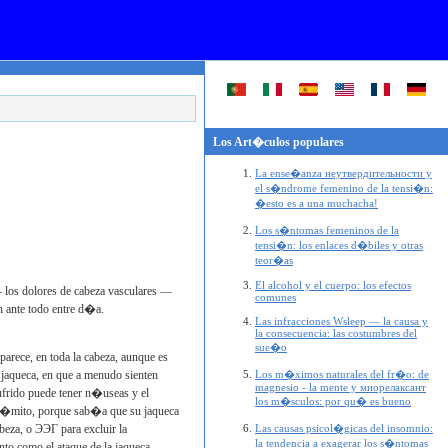
Los Art�culos populares
La ense�anza
неутвердительности
y
el s�ndrome femenino de la tensi�n:
�esto es a una muchacha!
Los s�ntomas femeninos de la
tensi�n: los enlaces d�biles y otras
teor�as
El alcohol y el cuerpo: los efectos
- los dolores de cabeza vasculares —
comunes
n ante todo entre d�a.
Las infracciones
Wsleep
— la causa y
la consecuencia: las costumbres del
sue�o
 parece, en toda la cabeza, aunque es
la jaqueca, en que a menudo sienten
Los m�ximos naturales del fr�o: de
magnesio - la mente y
миорелаксант
ufrido puede tener n�useas y el
los
m�sculos: por qu� es bueno
l v�mito, porque sab�a que su jaqueca
abeza, o
ЭЭГ
para excluir la
Las causas psicol�gicas del insomnio:
la tendencia a exagerar los s�ntomas
to como el ataque de la jaqueca