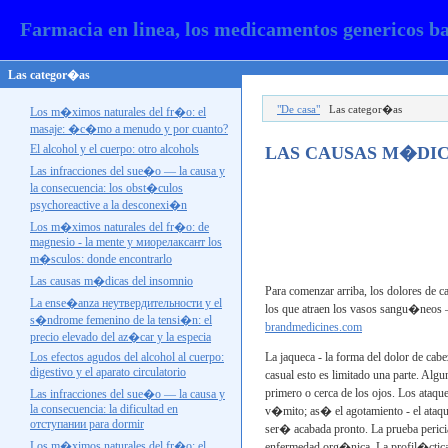
Farmacia en linea, los medicamentos genericos b
Las categor�as
"De casa"
Las categor�as
Los m�ximos naturales del fr�o: el
masaje: �c�mo a menudo y por cuanto?
El alcohol y el cuerpo: otro
alcohols
LAS CAUSAS M�DIC
Las infracciones del sue�o — la causa y
la consecuencia: los obst�culos
psychoreactive a la
desconexi�n
Los m�ximos naturales del fr�o: de
magnesio - la mente y
миорелаксант los
m�sculos: donde encontrarlo
Las causas m�dicas del insomnio
Para comenzar arriba, los dolores de c
La ense�anza
неутвердительности
y el
los que atraen los vasos sangu�neos —
s�ndrome femenino de la tensi�n: el
brandmedicines.com
precio elevado del az�car y la especia
Los efectos agudos del alcohol al cuerpo:
La jaqueca - la forma del dolor de cabe
digestivo y el aparato circulatorio
casual esto es limitado una parte. Algu
primero o cerca de los ojos. Los ataq
Las infracciones del sue�o — la causa y
la consecuencia: la dificultad en
v�mito; as� el agotamiento - el ataqu
отступании
para dormir
ser� acabada pronto. La prueba perici
Los m�ximos naturales del fr�o: el
enfermedad org�nica. La profil�ctica 