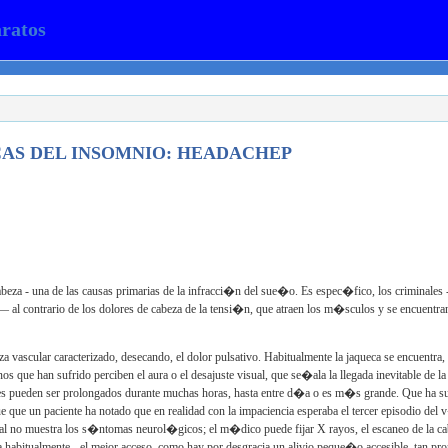
aratos
AS DEL INSOMNIO:
HEADACHEP
abeza - una de las causas primarias de la infracci�n del sue�o. Es espec�fico, los criminales 
 al contrario de los dolores de cabeza de la tensi�n, que atraen los m�sculos y se encuentra
za vascular caracterizado, desecando, el dolor pulsativo. Habitualmente la jaqueca se encuentra,
nos que han sufrido perciben el aura o el desajuste visual, que se�ala la llegada inevitable de 
ues pueden ser prolongados durante muchas horas, hasta entre d�a o es m�s grande. Que ha s
e que un paciente ha notado que en realidad con la impaciencia esperaba el tercer episodio de
al no muestra los s�ntomas neurol�gicos; el m�dico puede fijar X rayos, el escaneo de la c
habitualmente - el mejor acceso, como hay por desgracia un alivio peque�o accesible, tan pron