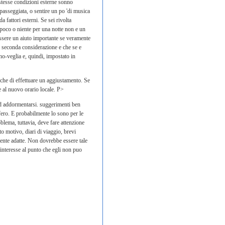
 stesse condizioni esterne sonno
 passeggiata, o sentire un po 'di musica
fattori esterni. Se sei rivolta
 poco o niente per una notte non e un
essere un aiuto importante se veramente
la seconda considerazione e che se e
o-veglia e, quindi, impostato in
nche di effettuare un aggiustamento. Se
e al nuovo orario locale. P>
ad addormentarsi. suggerimenti ben
ifero. E probabilmente lo sono per le
lema, tuttavia, deve fare attenzione
to motivo, diari di viaggio, brevi
mente adatte. Non dovrebbe essere tale
o interesse al punto che egli non puo