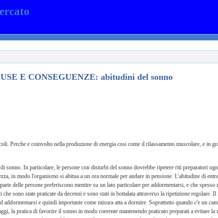
ercato
 CAUSE E CONSEGUENZE: abitudini del sonno
coli. Perche e coinvolto nella produzione di energia cosi come il rilassamento muscolare, e in gra
di sonno. In particolare, le persone con disturbi del sonno dovrebbe ripetere riti preparatori ogn
ezza, in modo l'organismo si abitua a un ora normale per andare in pensione. L'abitudine di entr
arte delle persone preferiscono mentire su un lato particolare per addormentarsi, e che spesso r
che sono state praticate da decenni e sono stati in bottalata attraverso la ripetizione regolare. I
ad addormentarsi e quindi importante come misura atta a dormire. Soprattutto quando c'e un ca
gi, la pratica di favorire il sonno in modo coerente mantenendo praticato preparati a evitare l