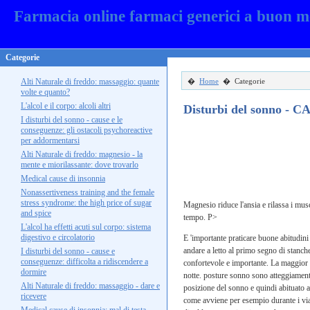
Farmacia online farmaci generici a buon m
Categorie
Alti Naturale di freddo: massaggio: quante
�
Home
� Categorie
volte e quanto?
L'alcol e il corpo: alcoli altri
Disturbi del sonno -
I disturbi del sonno - cause e le
conseguenze: gli ostacoli psychoreactive
per addormentarsi
Alti Naturale di freddo: magnesio - la
mente e miorilassante: dove trovarlo
Medical cause di insonnia
Nonassertiveness training and the female
stress syndrome: the high price of sugar
Magnesio riduce l'ansia e rilassa i mus
and spice
tempo. P>
L'alcol ha effetti acuti sul corpo: sistema
digestivo e circolatorio
E 'importante praticare buone abitudini 
andare a letto al primo segno di stanch
I disturbi del sonno - cause e
conseguenze: difficolta a ridiscendere a
confortevole e importante. La maggior p
dormire
notte. posture sonno sono atteggiamenti 
Alti Naturale di freddo: massaggio - dare e
posizione del sonno e quindi abituato 
ricevere
come avviene per esempio durante i viag