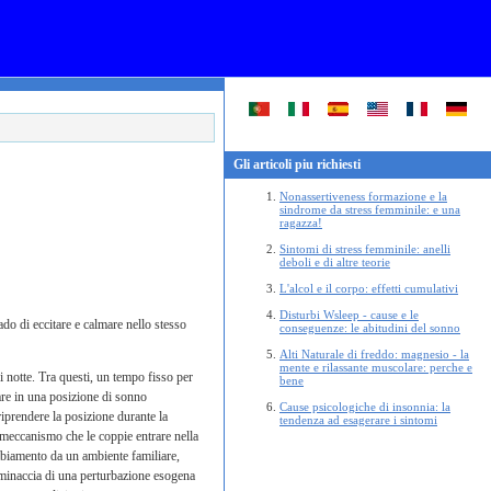
Gli articoli piu richiesti
Nonassertiveness formazione e la
sindrome da stress femminile: e una
ragazza!
Sintomi di stress femminile: anelli
deboli e di altre teorie
L'alcol e il corpo: effetti cumulativi
Disturbi Wsleep - cause e le
do di eccitare e calmare nello stesso
conseguenze: le abitudini del sonno
Alti Naturale di freddo: magnesio - la
mente e rilassante muscolare: perche e
i notte. Tra questi, un tempo fisso per
bene
are in una posizione di sonno
Cause psicologiche di insonnia: la
iprendere la posizione durante la
tendenza ad esagerare i sintomi
l meccanismo che le coppie entrare nella
mbiamento da un ambiente familiare,
a minaccia di una perturbazione esogena