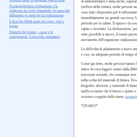
Medical cause di insonnia: mal di testa
di addormentarsi e aiuta anche, superar
Nonassertiveness formazione e la
(nell'era della vettura, molte persone a
sindrome da stress femminile: la paura del
sono tutti i dispositivi per il rafforz
fallimento vs.need per la realizzazione
immediatamente un grande successo, bast
L'alcol ha effetti acuti sul corpo: reni e
pericolo per la salute. Il riposo e la 
fegato
capito e ricordato. La dichiarazione, pe
Disturbi del sonno - cause e le
stato possibile a riposo, il sonno pac
conseguenze: il risveglio prematuro
movimento dell'organismo realizzazione
La difficolta di adattamento a nuovi am
e cosi, un adeguato periodo di tempo dev
Come gia detto, molte persone hanno l'
inteso di cosa leggere vanno dalla Bibb
traversine normali, che comunque non si
nella scelta del materiale di lettura. D
biografie, aforismi, o materiale di let
tariffa eccitante che il lettore e spint
resistere a seguito della trama.
isramed
*20\340\2*