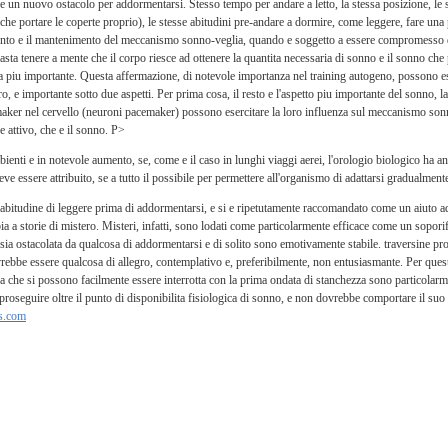
e un nuovo ostacolo per addormentarsi. Stesso tempo per andare a letto, la stessa posizione, le
nche portare le coperte proprio), le stesse abitudini pre-andare a dormire, come leggere, fare una
amento e il mantenimento del meccanismo sonno-veglia, quando e soggetto a essere compromesso da 
a tenere a mente che il corpo riesce ad ottenere la quantita necessaria di sonno e il sonno che
cosa piu importante. Questa affermazione, di notevole importanza nel training autogeno, possono 
ro, e importante sotto due aspetti. Per prima cosa, il resto e l'aspetto piu importante del sonno, 
emaker nel cervello (neuroni pacemaker) possono esercitare la loro influenza sul meccanismo sonn
 attivo, che e il sonno. P>
bienti e in notevole aumento, se, come e il caso in lunghi viaggi aerei, l'orologio biologico ha a
e essere attribuito, se a tutto il possibile per permettere all'organismo di adattarsi gradualment
abitudine di leggere prima di addormentarsi, e si e ripetutamente raccomandato come un aiuto 
ia a storie di mistero. Misteri, infatti, sono lodati come particolarmente efficace come un sopor
a ostacolata da qualcosa di addormentarsi e di solito sono emotivamente stabile. traversine prob
ovrebbe essere qualcosa di allegro, contemplativo e, preferibilmente, non entusiasmante. Per ques
tura che si possono facilmente essere interrotta con la prima ondata di stanchezza sono particolar
o a proseguire oltre il punto di disponibilita fisiologica di sonno, e non dovrebbe comportare il su
s.com