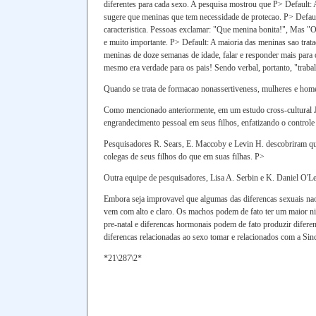
diferentes para cada sexo. A pesquisa mostrou que P> Default: 
sugere que meninas que tem necessidade de protecao. P> Defaul
caracteristica. Pessoas exclamar: "Que menina bonita!", Mas "O
e muito importante. P> Default: A maioria das meninas sao tra
meninas de doze semanas de idade, falar e responder mais para
mesmo era verdade para os pais! Sendo verbal, portanto, "traba
Quando se trata de formacao nonassertiveness, mulheres e homen
Como mencionado anteriormente, em um estudo cross-cultural JH 
engrandecimento pessoal em seus filhos, enfatizando o controle
Pesquisadores R. Sears, E. Maccoby e Levin H. descobriram que
colegas de seus filhos do que em suas filhas. P>
Outra equipe de pesquisadores, Lisa A. Serbin e K. Daniel O'L
Embora seja improvavel que algumas das diferencas sexuais nao
vem com alto e claro. Os machos podem de fato ter um maior nive
pre-natal e diferencas hormonais podem de fato produzir difere
diferencas relacionadas ao sexo tomar e relacionados com a Si
*21\287\2*