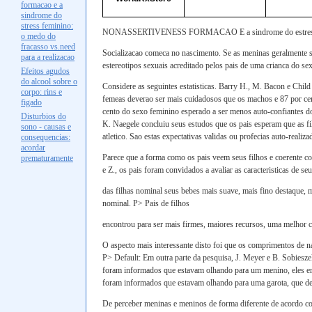
formacao e a
sindrome do
stress feminino:
NONASSERTIVENESS FORMACAO E a sindrome do estre
o medo do
fracasso vs.need
Socializacao comeca no nascimento. Se as meninas geralmente 
para a realizacao
estereotipos sexuais acreditado pelos pais de uma crianca do 
Efeitos agudos
do alcool sobre o
Considere as seguintes estatisticas. Barry H., M. Bacon e Chil
corpo: rins e
femeas deverao ser mais cuidadosos que os machos e 87 por cen
figado
cento do sexo feminino esperado a ser menos auto-confiantes d
Disturbios do
K. Naegele concluiu seus estudos que os pais esperam que as fil
sono - causas e
atletico. Sao estas expectativas validas ou profecias auto-realiz
consequencias:
acordar
Parece que a forma como os pais veem seus filhos e coerente co
prematuramente
e Z., os pais foram convidados a avaliar as caracteristicas de s
das filhas nominal seus bebes mais suave, mais fino destaque, m
nominal. P> Pais de filhos
encontrou para ser mais firmes, maiores recursos, uma melhor c
O aspecto mais interessante disto foi que os comprimentos de 
P> Default: Em outra parte da pesquisa, J. Meyer e B. Sobies
foram informados que estavam olhando para um menino, eles era
foram informados que estavam olhando para uma garota, que de
De perceber meninas e meninos de forma diferente de acordo co