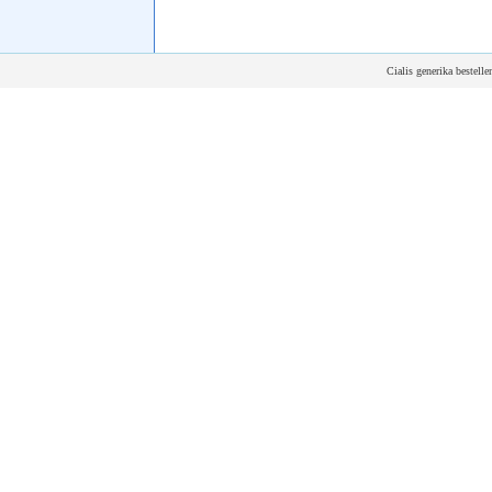
Cialis generika bestell