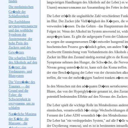
finden
langwierigen Handlungen des Alkohols auf der Leber.) es wa
Die medizinischen
Unzen)
неалкоголиками
zur Ansammlung des Fettes in den 
Gr�nde der
Schlaflosigkeit
Die Leber erf�llt die unglaubliche Zahl verschiedener Funkt
im Blut. Der Zucker (die Vielf�ltigkeit des K�rpers, die von
Die Ausbildung
неутвердительности
verwenden k�nnen. Da das Gehirn - das Hauptzentrum der 
und das weibliche
Folgen ist. Wenn der Alkohol im System anwesend ist, wid
Syndrom der
auspr�gen kann. Es gibt die aufgesparte Form der Glukose 
Anstrengung: der
es wegen der unangemessenen Di�t entweder hungernd im L
hohe Preis des
biochemischen Prozess gew�hnlich gehen, um andere N�hrs
Zuckers und des
erschwerte Einmischung vom Vorhandensein des Alkohols 
Gew�rzes
Zucker im Blut den Zustand niedrig-normal gibt es die Kon
Die scharfen Effekte
des Alkohols auf den
Symptome nehmen den Hunger, die Schw�che, die Nervosi
K�rper: das
Niveau genug unterdr�ckt ist, kann sich das Koma treffe
Verdauungs- und
der eine Besch�digung der Leber von der chronischen alko
Blutsystem
treffen, die von der mehrt�gigen Sauferei tranken a�en en
Die Verst��e des
Traumes — der
In den Menschen mit den ad�quaten Di�ten
метаболичес
Grund und die
Blutes, das von der Hyperglyk�mie genannt ist, den Zustand
Folge: die
potentiell bedeutenden Effekte auf den Niveaus des Zuckers i
Schwierigkeit in
отступании
, um zu
Die Leber spielt die wichtige Rolle im Metabolismus ander
schlafen
einmischen, verantwortlich f�r einige Wechselwirkungen d
Nat�rliche Maxima
Ferment der Leber
ADH
wesentlich f�r den Metabolismus de
der K�lte: die
Die Leber hat "ein verdoppelndes System," auf alle F�lle
Massage - die
der Oxydierung
этанола
), und es ist in bestimmten intraze