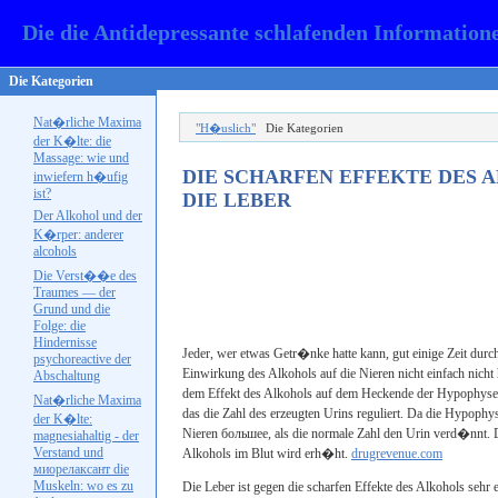
Die die Antidepressante schlafenden Information
Die Kategorien
Nat�rliche Maxima
"H�uslich"
Die Kategorien
der K�lte: die
Massage: wie und
DIE SCHARFEN EFFEKTE DES 
inwiefern h�ufig
ist?
DIE LEBER
Der Alkohol und der
K�rper: anderer
alcohols
Die Verst��e des
Traumes — der
Grund und die
Folge: die
Hindernisse
Jeder, wer etwas Getr�nke hatte kann, gut einige Zeit du
psychoreactive
der
Einwirkung des Alkohols auf die Nieren nicht einfach nich
Abschaltung
dem Effekt des Alkohols auf dem Heckende der Hypophyse,
Nat�rliche Maxima
das die Zahl des erzeugten Urins reguliert. Da die Hypophy
der K�lte:
Nieren
большее
, als die normale Zahl den Urin verd�nnt. D
magnesiahaltig - der
Verstand und
Alkohols im Blut wird erh�ht.
drugrevenue.com
миорелаксант
die
Muskeln: wo es zu
Die Leber ist gegen die scharfen Effekte des Alkohols sehr