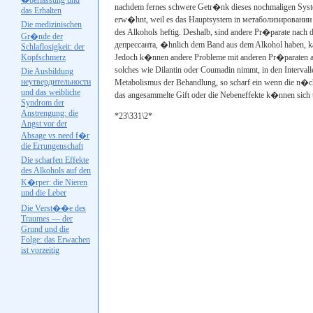
�berlassung und
nachdem fernes schwere Getr�nk dieses nochmaligen System
das Erhalten
erw�hnt, weil es das Hauptsystem in
метаболизировании
Die medizinischen
des Alkohols heftig. Deshalb, sind andere Pr�parate nach
Gr�nde der
депрессанта
, �hnlich dem Band aus dem Alkohol haben, kan
Schlaflosigkeit: der
Kopfschmerz
Jedoch k�nnen andere Probleme mit anderen Pr�paraten au
solches wie
Dilantin
oder
Coumadin
nimmt, in den Interval
Die Ausbildung
неутвердительности
Metabolismus der Behandlung, so scharf ein wenn die n�ch
und das weibliche
das angesammelte Gift oder die Nebeneffekte k�nnen sich t
Syndrom der
Anstrengung: die
*23\331\2*
Angst vor der
Absage
vs.need
f�r
die Errungenschaft
Die scharfen Effekte
des Alkohols auf den
K�rper: die Nieren
und die Leber
Die Verst��e des
Traumes — der
Grund und die
Folge: das Erwachen
ist vorzeitig