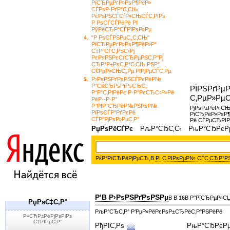
РїСЂРµРґР»РѕР¶РёР»
СЃРѕР·РґР°С‚СЊ
РєРѕРЅСЃСѓР»СЊСЃС‚РІРѕ
Р РѕСЃСЃРёРё РІ
РўРёСЂР°СЃРїРѕР»Рµ
4.
"Р РѕСЃРЅРµС„С‚СЊ"
РїСЂРµРґР»РѕР¶РёР»Р°
С‡Р°СЃС‚РЅС‹Рј
РєРѕРЅРєСѓСЂРµРЅС‚Р°Рј
СЂР°Р±РѕС‚Р°С‚СЊ РЅР°
С€РµР»СЊС„Рµ РІРјРµСЃС‚Рµ
5.
Р›РѕРЅРґРѕРЅСЃРєРёР№
Р°СЌСЂРѕРїРѕСЂС‚
РЇРЅРґРµР
Р“Р°С‚РІРёРє Р·Р°РєСЂС‹Р»Рё
С‚РµР»Рµ
РёР·-Р·Р°
Р°РІР°СЂРёР№РЅРѕР№
РјРѕР±РёР»С
РїРѕСЃР°РґРєРё
РїСЂРёР»РѕР
СЃР°РјРѕР»РµС‚Р°
Рё СЃРµСЂРІР
РџРѕРёСЃРє
РљР°СЂС‚С‹
РњР°СЂРєР
РќР°РїСЂРёРјРµСЂ,
В
РІ С‚РІРѕРµР№ СЃС‚СЂР°РЅ
Р’В Р›РѕРЅРґРѕРЅРµ
В В 16В Р°РїСЂРµР»С
РџРѕС‡С‚Р°
РљР°СЂС‚Р° Р’РµР»РёРєРѕР±СЂРёС‚Р°РЅРёРё
Р»СЋР±РёРјРѕРіРѕ
С†РІРµС‚Р°
РђРІС‚Рѕ
РњР°СЂРєРµ