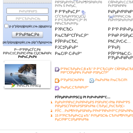
РІРЅРµРґРѕСЂРѕР¶РЅРёРєРё
СЌР»РµРєС‚СЂ
РґРѕ 5 Р»РµС‚
РєРЅРёРіРё
Р»РѕРіРёРЅ
Р Р°Р±РѕС‚Р°
РќРµРґРІРё
СЃСЂРµРґРЅСЏСЏ
РєСѓРїРёС‚СЊ
РїР°СЂРѕР»СЊ
Р·Р°СЂРїР»Р°С‚Р° РІ
РѕРґРЅРѕРєРѕР
РіРѕСЂРѕРґРµ
р·р°рїрѕрјрѕрёс‚сњ рјрµрѕсџ
Р?РіСЂС‹
Р Р°Р·РІР»
Р’РѕР№С‚Рё
РљСЂР°СЃРѕС‚Р°
Р‘РёР·РЅРµС
РЎРїРѕСЂС‚
РћС‚РґС‹С…
рісѓрїрѕрјрѕрёс‚сњ рїр°сђрѕр»сњ
РЈС‡РµР±Р°
Р”РѕРј
Р—Р°РІРµСЃС‚Рё
РїРѕС‡С‚РѕРІС‹Р№ СЏС‰РёРє
РњСѓР·С‹РєР°
РЎР°Р№С‚С‹
Р¤РѕС‚РєРё
Р’РµР»РёРє
Р”РёСЂРµРєС‚В вЂ” Р·Р°СЂСЏРґ СЌРЅРµСЂР
РІР°С€РµРіРѕ Р±РёР·РЅРµСЃР°
Р”РµРЅСЊРіРё
РњРѕР№ РљСЂСѓРі
Р¤РѕС‚Рѕ РґРЅСЏ
РњРµС‚СЂРёРєР°
РЎРµРіРѕРґРЅСЏ РІ Р±Р»РѕРіР°С…
1.
РџРѕРґРіРѕС‚РѕРІР»РµРЅ РЅРѕРІС‹Р№ РїР»Р°РЅ
РїРµРЅСЃРёРѕРЅРЅРѕР№ СЂРµС„РѕСЂРјС‹
2.
РЎС…РѕР¶РґРµРЅРёРµ Р‘Р»Р°РіРѕРґР°С‚РЅРѕРіРѕ
3.
15 Р°РїСЂРµР»СЏ вЂ” РґРµРЅСЊ СЂРѕР¶РґРµРЅ
РџСѓРіР°С‡РµРІРѕР№