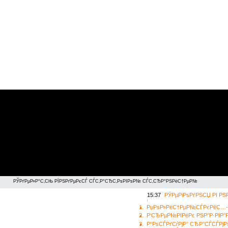
РЎРґРµР»Р°С‚СЊ РЇРЅРґРµРєСЃ СЃС‚Р°СЂС‚РѕРІРѕР№ СЃС‚СЂР°РЅРёС†РµР№
15:37
РЎРµРіРѕРґРЅСЏ РІ Р
1.
РџРѕР»РёС†РµР№СЃРєРёС…-Рё
2.
Р‘СЂРµР№РІРёРє РЅР°Р·РІР°Р
3.
Р“РѕСЃРґСѓРјР° СЂР°СЃСЃРј