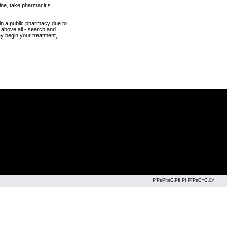
ne, take pharmacit s
n a public pharmacy due to
 above all - search and
ay begin your treatment,
Р’РѕР№С‚Рё РІ РїРѕС‡С‚Сѓ