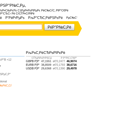
·РЅР°Р№С‚Рµ,
ѕР»СЊРєРѕ С‡РµР»РѕРІРµРє РёС‰СѓС‚ РІР°С€Рё
ІР°СЂС‹ Рё СѓСЃР»СѓРіРё
ё
Р’РёРґРµРѕ
РљР°СЂС‚РёРЅРєРё
РµС‰С‘
РќР°Р№С‚Рё
РљРѕС‚РёСЂРѕРІРєРё
СЃРµРіРѕРґРЅСЏ
Р·Р°РІС‚СЂР°
ЂР°В +12
GBPВ Р¦Р‘
47,1551
в€’0,2477
46,9074
EURВ Р¦Р‘
38,8509
в€’0,1793
38,6716
°
USDВ Р¦Р‘
29,6368
в€’0,1390
29,4978
ЅРµС‚Р°
ional
С‰РёС‚Сѓ