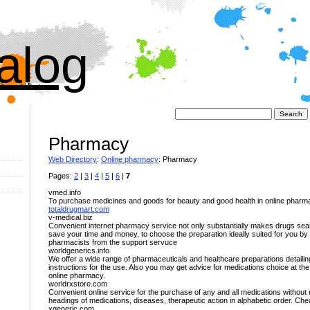
alog
Поиск:
Pharmacy
Web Directory
:
Online pharmacy
: Pharmacy
Pages:
2
|
3
|
4
|
5
|
6
|
7
vmed.info
To purchase medicines and goods for beauty and good health in online pharma
totaldrugmart.com
v-medical.biz
Convenient internet pharmacy service not only substantially makes drugs sear
save your time and money, to choose the preparation ideally suited for you by y
pharmacists from the support servuce
worldgenerics.info
We offer a wide range of pharmaceuticals and healthcare preparations detailing
instructions for the use. Also you may get advice for medications choice at the
online pharmacy.
worldrxstore.com
Convenient online service for the purchase of any and all medications without re
headings of medications, diseases, therapeutic action in alphabetic order. Che
xgeneric.com