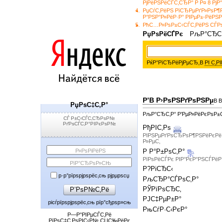
РјРёРЅРёСЃС‚СЂР° Р Р¤ 8 РјР
4.
РџСѓС‚РёРЅ РїСЂРµРґР»РѕР¶
Р°РЅР°Р»РёР·Р° РІРµР±-РёРЅР
5.
РћС…Р»РѕР±С‹СЃС‚РёРЅ СЃРѕ
РџРѕРёСЃРє
РљР°СЂС‚
РќР°РїСЂРёРјРµСЂ,
В
РІ С‚
Р’В Р›РѕРЅРґРѕРЅРµ
В 
РџРѕС‡С‚Р°
РљР°СЂС‚Р° Р’РµР»РёРєРѕР±
СЃ Р±С‹СЃС‚СЂРѕР№
РґРѕСЃС‚Р°РІРєРѕР№
РђРІС‚Рѕ
РІРЅРµРґРѕСЂРѕР¶РЅРёРєРё 
Р»РµС‚
Р»РѕРіРёРЅ
Р Р°Р±РѕС‚Р°
РїРѕРёСЃРє РІР°РєР°РЅСЃРё
РїР°СЂРѕР»СЊ
Р?РіСЂС‹
р·р°рїрѕрјрѕрёс‚сњ рјрµрѕсџ
РљСЂР°СЃРѕС‚Р°
Р’РѕР№С‚Рё
РЎРїРѕСЂС‚
РЈС‡РµР±Р°
рісѓрїрѕрјрѕрёс‚сњ рїр°сђрѕр»сњ
РњСѓР·С‹РєР°
Р—Р°РІРµСЃС‚Рё
РїРѕС‡С‚РѕРІС‹Р№ СЏС‰РёРє