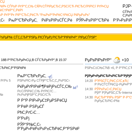
°СЏ
РЈР
РёР» СЃРѕР·РґР°С‚СЊ СЌРєСЃРїРµСЂС‚РЅСѓСЋ РіСЂСѓРїРїСѓ РґР»СЏ
ёС†РёР°С‚РёРІ
СЃРєР
Р·РґР°Р» РїР°СЂС‚РёСЋ "РљРѕР°Р»РёС†РёСЏ РќРµР±Рѕ"
С‚РѕР
С‹
РњР°СЂРєРµС‚
РќРѕРІРѕСЃС‚Рё
РЎР»РѕРІР°СЂРё
Р‘Р»РѕРіР
РІРѕРµР№ СЃС‚СЂР°РЅРµ РІСЃРµРј РїСЂР°РІРёР»Р° РІРµСЃРЅР°
РџРѕРіРѕРґР°
+10
В 18В Р°РїСЂРµР»СЏ,В
СЃСЂРµРґР°
,В
15
:
37
СЂРёС‚Р°РЅРёРё
РЅРѕС‡СЊСЋВ +6, Р·Р°РІС‚С
РњР°СЂРєРµС‚
РўРµР»РµРїСЂРѕРіСЂР°РјРјР
РґРѕ 5
РЅРѕРІС‹Рµ СЃРјР°СЂС‚С„РѕРЅС‹
14:20
Р?РЅСЃС‚РёС‚СѓС‚вЂ¦
Р РѕСЃСЃРёСЏ-РџР»Р°Р
РќРµРґРІРёР¶РёРјРѕСЃС‚СЊ
14:30
РЎРѕР±С‹С‚РёСЏ
РєСѓРїРёС‚СЊ РґРІСѓС…
РўР’ Р¦РµРЅС‚СЂ-Internat
Р№
РєРѕРјРЅР°С‚РЅСѓСЋ
14:30
РџСЂР°РІРѕ РЅР° Р·Р°
Р Р°Р·РІР»РµС‡РµРЅРёСЏ
РџРµСЂРІС‹Р№
Р‘РёР·РЅРµСЃ
РћС‚РґС‹С…
Р”РѕРј
РЎР°Р№С‚С‹
Р’РµР»РёРєРѕР±СЂРёС‚Р°РЅРёРё