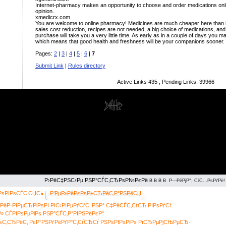
Internet-pharmacy makes an opportunity to choose and order medications onli
opinion.
xmedicrx.com
You are welcome to online pharmacy! Medicines are much cheaper here than i
sales cost reduction, recipes are not needed, a big choice of medications, and
purchase will take you a very little time. As early as in a couple of days you m
which means that good health and freshness will be your companions sooner.
Pages:
2
|
3
|
4
|
5
|
6
|
7
Submit Link
|
Rules directory
Active Links
435
, Pending Links:
39966
catalog
© 2009.
Р›РёС‡РЅС‹Рµ РЅР°СЃС‚СЂРѕР№РєРё
В В В В Р—РёРјР°, СѓС…РѕРґРё!
ЅРѕРІРѕСЃС‚СЏС…
Р’РµР»РёРєРѕР±СЂРёС‚Р°РЅРёСЏ
Р·РІРµСЂРіРѕРІ РІС‹РІРµРґСѓС‚ РЅР° С‡РёСЃС‚СѓСЋ РІРѕРґСѓ
» СЃРІРѕРµРіРѕ РЅР°СЃС‚Р°РІРЅРёРєР°
РѕС‚СЂРёС‚ РєР°РЅРґРёРґР°С‚СѓСЂСѓ РЅРѕРІРѕРіРѕ РїСЂРµРјСЊРµСЂ-